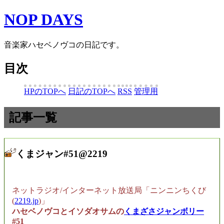
NOP DAYS
音楽家ハセベノヴコの日記です。
目次
HPのTOPへ
日記のTOPへ
RSS
管理用
記事一覧
くまジャン#51@2219
ネットラジオ/インターネット放送局「ニンニンちくび
(
2219.jp
)」
ハセベノヴコとイソダオサムの
くまざさジャンボリー
#51