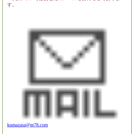
す。
kumazasa@m78.com