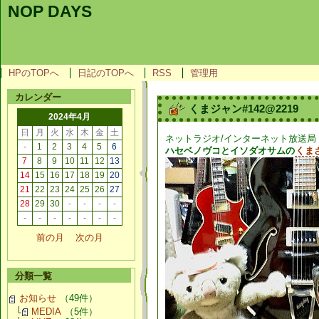
NOP DAYS
HPのTOPへ
日記のTOPへ
RSS
管理用
カレンダー
くまジャン#142@2219
2024年4月
日
月
火
水
木
金
土
ネットラジオ/インターネット放送局
-
1
2
3
4
5
6
ハセベノヴコとイソダオサムの
くま
7
8
9
10
11
12
13
14
15
16
17
18
19
20
21
22
23
24
25
26
27
28
29
30
-
-
-
-
-
-
-
-
-
-
-
前の月
次の月
分類一覧
お知らせ
（49件）
MEDIA
（5件）