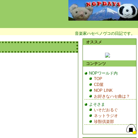
音楽家ハセベノヴコの日記です。
オススメ
コンテンツ
NOPワールド内
TOP
CD屋
NOP LINK
お好きなハセ曲は？
よそさま
いそだおるぐ
ネットラジオ
珍獣倶楽部