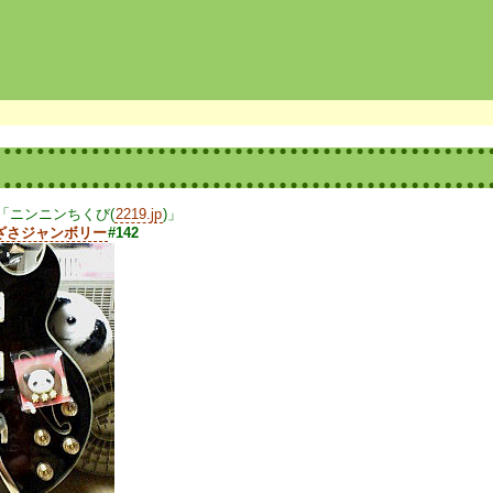
「ニンニンちくび(
2219.jp
)」
ざさジャンボリー
#142