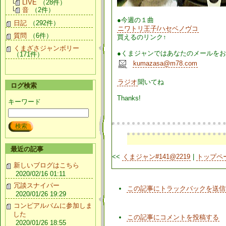
LIVE
（28件）
音
（2件）
●今週の１曲
日記
（292件）
ニワトリ王子/ハセベノヴコ
質問
（6件）
買えるのリンク↑
くまざさジャンボリー
●くまジャンではあなたのメールを
（171件）
kumazasa@m78.com
ラジオ
聞いてね
ログ検索
Thanks!
キーワード
最近の記事
<<
くまジャン#141@2219
|
トップペ
新しいブログはこちら
2020/02/16 01:11
冗談スナイパー
この記事にトラックバックを送信
2020/01/26 19:29
コンピアルバムに参加しま
した
この記事にコメントを投稿する
2020/01/26 18:55