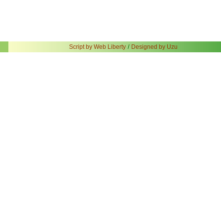
Script by Web Liberty
/
Designed by Uzu