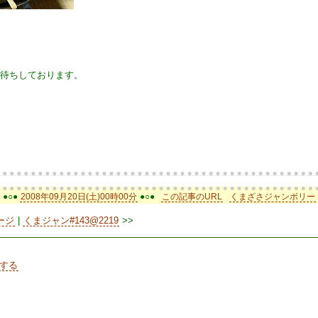
お待ちしております。
●○●
2008年09月20日(土)00時00分
●○●
この記事のURL
くまざさジャンボリー
ージ
|
くまジャン#143@2219
>>
する