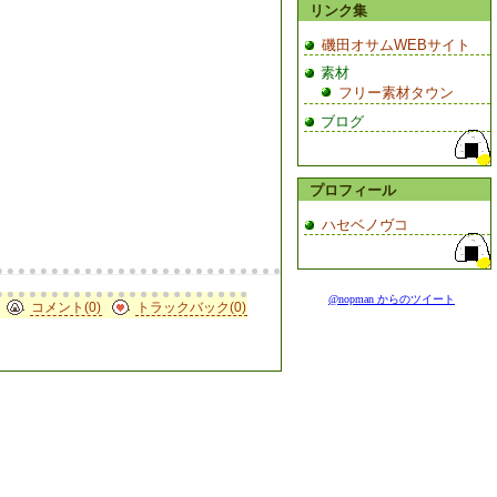
リンク集
磯田オサムWEBサイト
素材
フリー素材タウン
ブログ
プロフィール
ハセベノヴコ
コメント(0)
トラックバック(0)